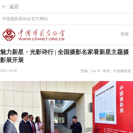
 返回
中国摄影家协会官方网站
搜索
魅力新星・光影诗行 | 全国摄影名家看新星主题摄
影展开展
2025-10-04
责编：Lee.W
来源：中国摄影报